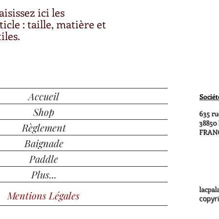
modes de livraison afi
isissez ici les 
leur confiance.
icle : taille, matière et 
iles.
Accueil
Sociét
Shop
635 ru
38850
Règlement
FRAN
Baignade
Paddle
Plus...
lacpa
Mentions Légales
copyr