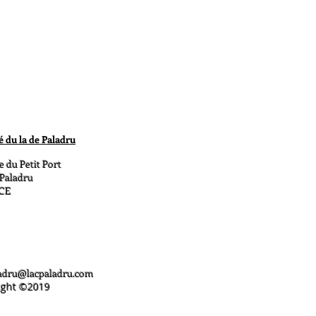
n de rassurer vos clients et gagner
é du la de Paladru
e du Petit Port
 Paladru
CE
ladru@lacpaladru.com
ight ©️2019