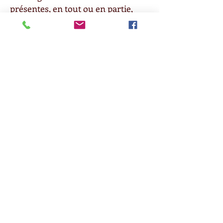
présentes, en tout ou en partie,
sans notre consentement écrit
préalable.
(5) Les présentes Conditions
constituent l'intégralité de l'accord
et remplacent tous les accords
écrits ou oraux précédents entre
vous et nous concernant les
Services et la vente des Produits.
(6) Les dispositions des présentes
Conditions, qui, par leur nature,
doivent survivre à toute action de
notre part, survivront, y compris,
mais sans s'y limiter, les
dispositions relatives aux
indemnités, aux renonciations,