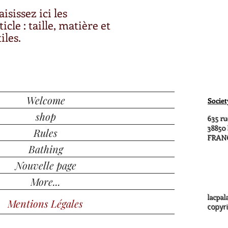
modes de livraison afi
isissez ici les 
leur confiance.
icle : taille, matière et 
iles.
Welcome
Societ
shop
635 ru
38850
Rules
FRAN
Bathing
Nouvelle page
More...
lacpa
Mentions Légales
copyr