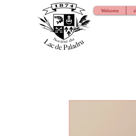
Welcome
s