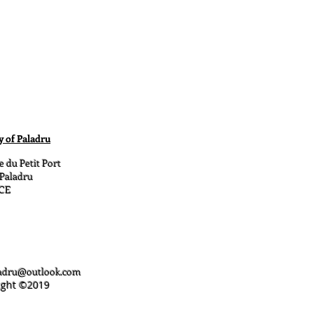
n de rassurer vos clients et gagner
y of Paladru
e du Petit Port
 Paladru
CE
ladru@outlook.com
ight ©️2019