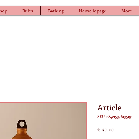
hop
Rules
Bathing
Nouvelle page
More...
Article
SKU: 284215376135191
Price
€130.00