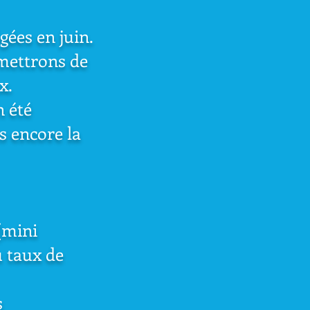
ées en juin.
rmettrons de
x.
n été
s encore la
(mini
 taux de
s