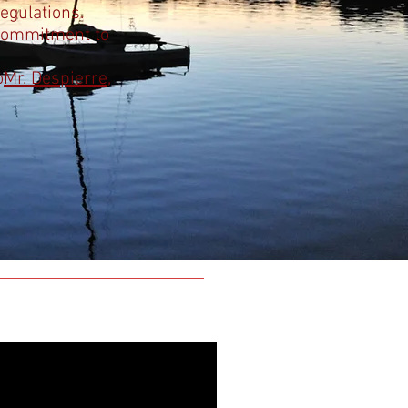
regulations.
 commitment to
o
Mr. Despierre
,