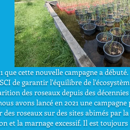
21 que cette nouvelle campagne a débuté. I
 SCI de garantir l'équilibre de l'écosystè
parition des roseaux depuis des décennies
 nous avons lancé en 2021 une campagne 
r des roseaux sur des sites abimés par la
on et la marnage excessif. Il est toujours