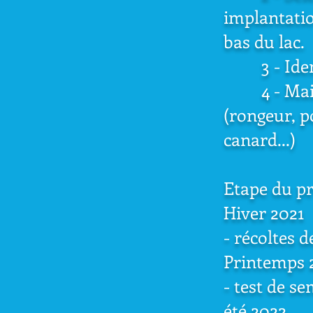
implantatio
bas du lac.
3 - Identif
4 - Maitri
(rongeur, p
canard...)
Etape du pr
Hiver 2021
- récoltes d
Printemps 
- test de s
été 2022