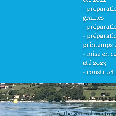
- préparati
graines
- préparati
- préparati
printemps 
- mise en c
été 2023
- construct
FISHING INFORM
At the general meeting 