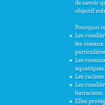
de savoir q
objectif mê
Pourquoi ce
Les roselièr
les oiseaux
particuliè
Les roseaux
aquatiques
Les racines
Les roseliè
batraciens.
Elles protè