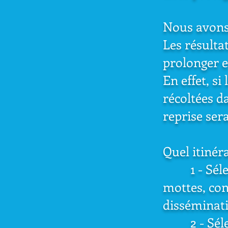
Nous avons 
Les résulta
prolonger e
En effet, si
récoltées d
reprise sera
Quel itinér
1 - Sélecti
mottes, con
disséminat
2 - Sélect