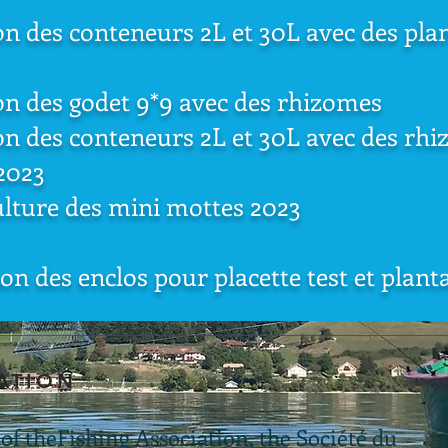
on des conteneurs 2L et 30L avec des plan
on des godet 9*9 avec des rhizomes
on des conteneurs 2L et 30L avec des rh
2023
ulture des mini mottes 2023
ion des enclos pour placette test et plant
ATION
of the
Fishing Association
, the Société du