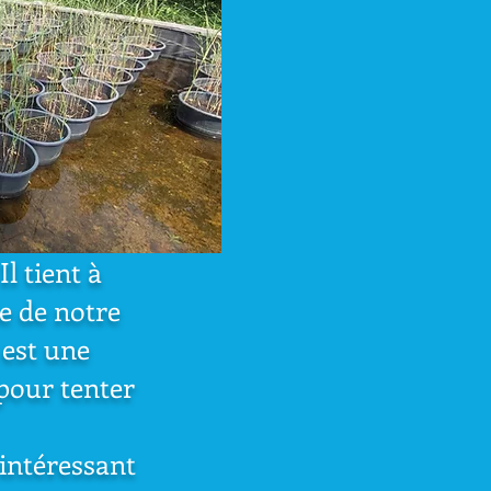
l tient à
me de notre
 est une
pour tenter
 intéressant