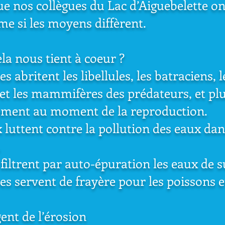
ue nos collègues du Lac d’Aiguebelette o
me si les moyens diffèrent.
la nous tient à coeur ?
es abritent les libellules, les batraciens, 
 et les mammifères des prédateurs, et pl
rement au moment de la reproduction.
 luttent contre la pollution des eaux dan
.
 filtrent par auto-épuration les eaux de s
res servent de frayère pour les poissons e
gent de l’érosion