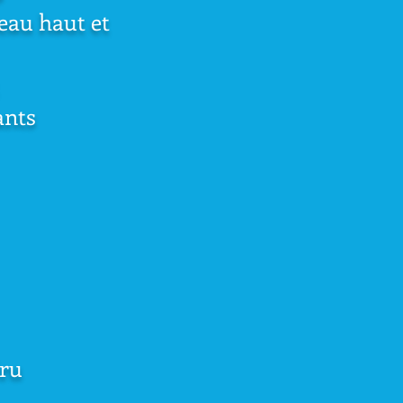
veau haut et
ants
dru