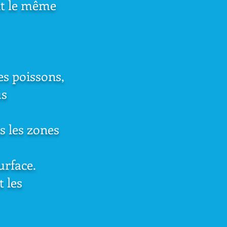
nt le même
les poissons,
us
s les zones
urface.
t les