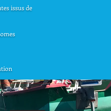
tes issus de
izomes
ation