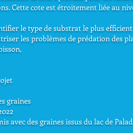
ns. Cette cote est étroitement liée au ni
ier le type de substrat le plus efficient
ser les problèmes de prédation des pl
oisson,
ojet
es graines
2022
emis avec des graines issus du lac de Pala