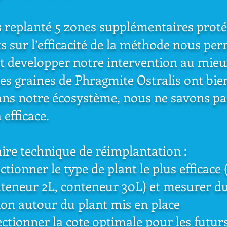
replanté 5 zones supplémentaires protég
ts sur l’efficacité de la méthode nous pe
t developper notre intervention au mieu
 les graines de Phragmite Ostralis ont bie
ans notre écosystème, nous ne savons pa
 efficace.
aire technique de réimplantation :
onner le type de plant le plus efficace 
teneur 2L, conteneur 30L) et mesurer du
ion autour du plant mis en place
ionner la cote optimale pour les futur