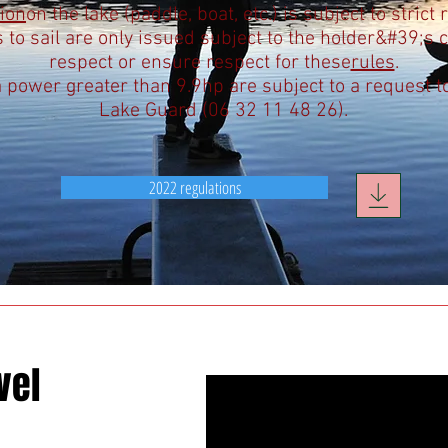
ion
on the lake (paddle, boat, etc.) is subject to strict 
 to sail are only issued subject to the holder&#39;s
respect or ensure respect for these
rules
.
 power greater than 9.9hp are subject to a request t
Lake Guard (06 32 11 48 26).
2022 regulations
vel