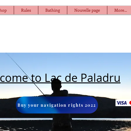
hop
Rules
Bathing
Nouvelle page
More...
come to Lac de Paladru
Buy your navigation rights 2022