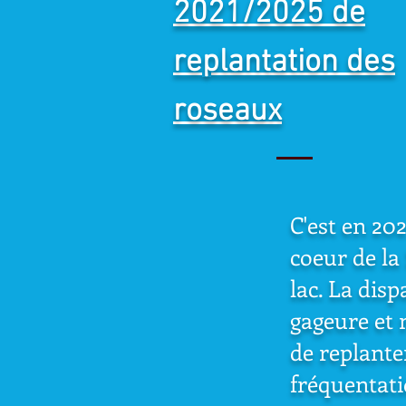
2021/2025 de
replantation des
roseaux
C'est en 20
coeur de la
lac. La dis
gageure et
de replante
fréquentati