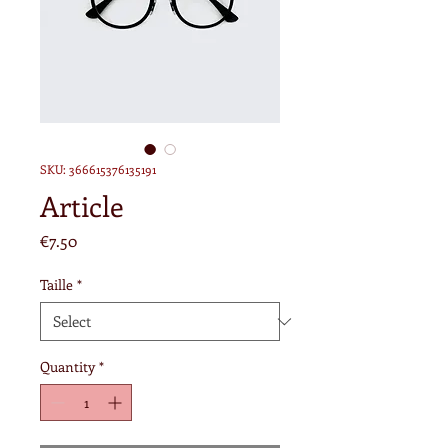
SKU: 366615376135191
Article
Price
€7.50
Taille
*
Quantity
*