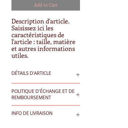
Add to Cart
Description d'article. 
Saisissez ici les 
caractéristiques de 
l'article : taille, matière 
et autres informations 
utiles.
DÉTAILS D'ARTICLE
Détails d'article. Saisissez ici les
POLITIQUE D'ÉCHANGE ET DE
caractéristiques de l'article : taille,
REMBOURSEMENT
matière et autres détails utiles. Cet
emplacement est idéal pour expliquer
Politique d'échange et de
les avantages de cet article à vos
INFO DE LIVRAISON
remboursement. Informez vos
clients.
visiteurs des conditions d'échange et
de remboursement des articles qu'ils
Condition de livraison. Idéal pour