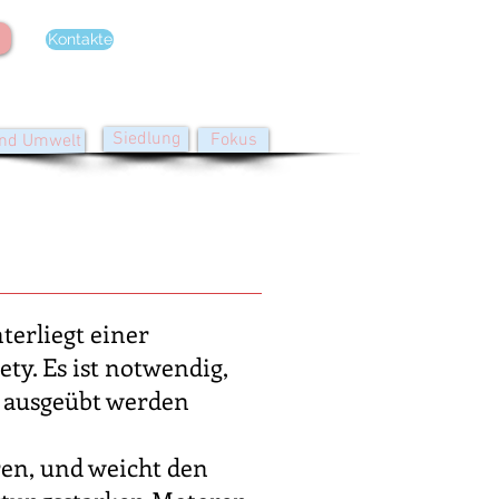
Kontakte
Siedlung
Fokus
und Umwelt
terliegt einer
y. Es ist notwendig,
n ausgeübt werden
ren, und weicht den