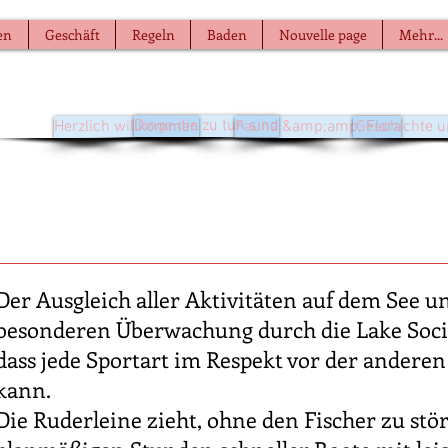
en
Geschäft
Regeln
Baden
Nouvelle page
Mehr...
Dinge die zu tun sind
Herzlich willkommen
Fauna &amp;amp; Flora
Geschichte 
Der Ausgleich aller Aktivitäten auf dem See un
besonderen Überwachung durch die Lake Societ
dass jede Sportart im Respekt vor der andere
kann.
Die Ruderleine zieht, ohne den Fischer zu stö