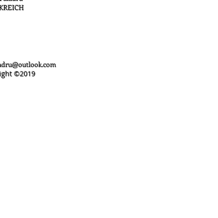
KREICH
ladru@outlook.com
ight ©️2019