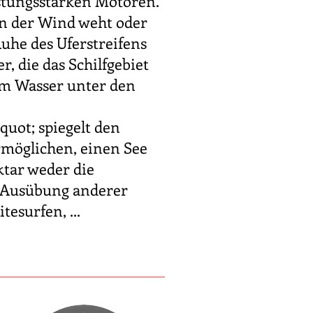
stungsstarken Motoren.
nn der Wind weht oder
Ruhe des Uferstreifens
r, die das Schilfgebiet
em Wasser unter den
uot; spiegelt den
rmöglichen, einen See
ktar weder die
e Ausübung anderer
esurfen, ...