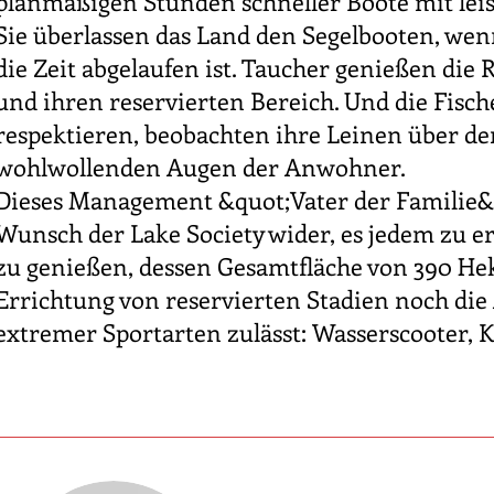
planmäßigen Stunden schneller Boote mit lei
Sie überlassen das Land den Segelbooten, we
die Zeit abgelaufen ist. Taucher genießen die 
und ihren reservierten Bereich. Und die Fische
respektieren, beobachten ihre Leinen über d
wohlwollenden Augen der Anwohner.
Dieses Management &quot;Vater der Familie&q
Wunsch der Lake Society wider, es jedem zu e
zu genießen, dessen Gesamtfläche von 390 He
Errichtung von reservierten Stadien noch di
extremer Sportarten zulässt: Wasserscooter, Kit