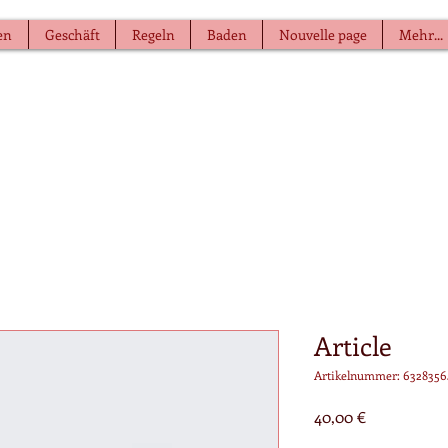
en
Geschäft
Regeln
Baden
Nouvelle page
Mehr...
Article
Artikelnummer: 6328356
Preis
40,00 €